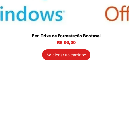
Pen Drive de Formatação Bootavel
Preço
R$ 99,00
Adicionar ao carrinho
Politicas
In
Em ca
Política de Entrega
utili
Troca, Devolução e
Reembolso