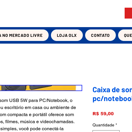
A NO MERCADO LIVRE
LOJA OLX
CONTATO
QU
Caixa de so
pc/noteboo
 som USB 5W para PC/Notebook, o
eu escritório em casa ou ambiente de
Preço
R$ 59,00
som compacta e portátil oferece som
gos, filmes, música e videochamadas.
Quantidade
*
simples, você pode conectá-la