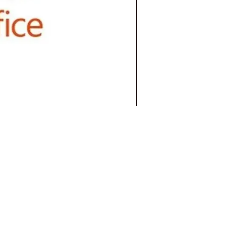
formações de Contato
so de dúvidas, Entre em contato
zando um dos meios de comunicação