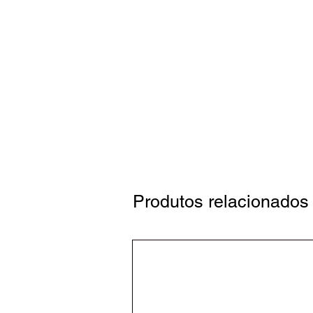
facilmente ao seu PC ou noteb
eliminando a necessidade de 
extras. O design elegante e m
qualquer ambiente de trabalho
construção durável garante u
experiência de áudio com nos
PC/Notebook e desfrute de qu
acessível.
Produtos relacionados