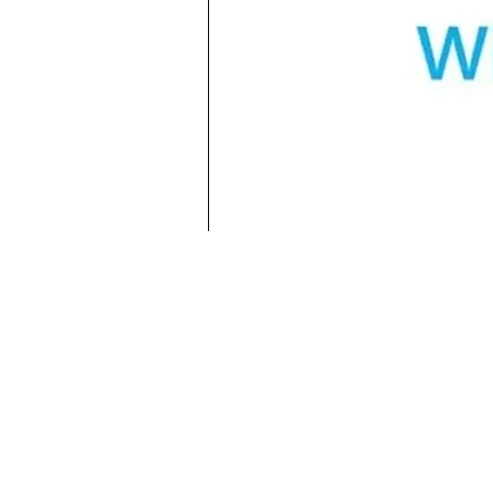
A Empresa
Empresa:
Fs Informática
CNPJ
: 21.452.615.0001-29