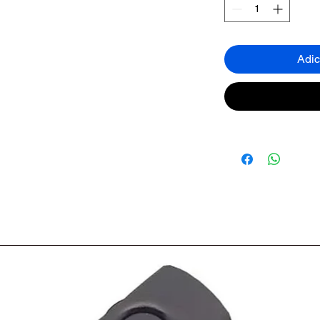
ook via USB para uso instantâneo,
cabos ou adaptadores de energia
oderno da caixa de som complementa
Adic
 ou decoração, enquanto sua
m desempenho duradouro. Aprimore sua
sa caixa de som USB 5W para
alidade de som premium a um preço