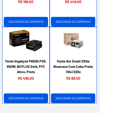
Preço
Preço
R$ 199,00
R$ 449,00
ADICIONAR AO CARRINHO
ADICIONAR AO CARRINHO
Fonte Gigabyte P650G PG5,
Fonte Atx Small 230w
650W, 80 PLUS Gold, PFC
Bluecase Com Cabo Prata
Ativo, Preto
110v/220v
Preço
Preço
R$ 499,00
R$ 89,00
ADICIONAR AO CARRINHO
ADICIONAR AO CARRINHO
A Empresa
Empresa:
Fs Informática
CNPJ
:
21.452.615.0001-29