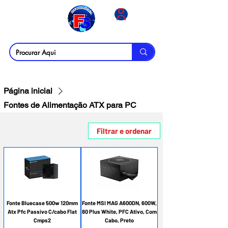
MENU
Login
Página inicial
Fontes de Alimentação ATX para PC
Filtrar e ordenar
Fonte Bluecase 500w 120mm
Fonte MSI MAG A600DN, 600W,
Atx Pfc Passivo C/cabo Flat
80 Plus White, PFC Ativo, Com
Cmps2
Cabo, Preto