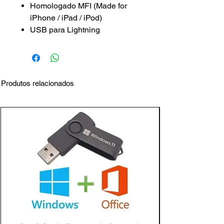
Homologado MFI (Made for
iPhone / iPad / iPod)
USB para Lightning
Comprimento: 1.2m
Chip Inteligente
Construído com fios trançados
para oferecer maior
Produtos relacionados
resistência.